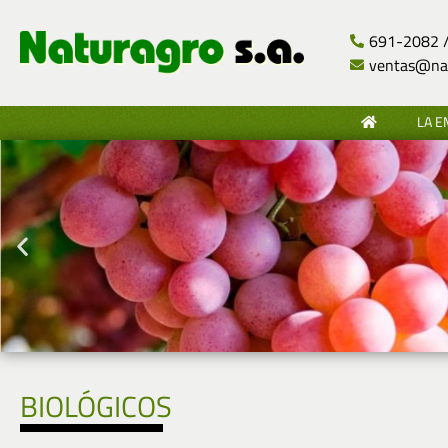
691-2082 /
ventas@nat
LA 
BIOLÓGICOS