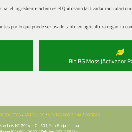
 cual el ingrediente activo es el Quitosano (activador radicular) qu
antes por lo que puede ser usado tanto en agricultura orgánica co
Bio BG Moss (Activador Ra
PRODUCTOS
/
ARTÍCULOS
/
VENTAS POR ZONA
/
COTIZAR
 San Luis N° 2014 – Of. 301, San Borja – Lima
éfono:
(01) 691-2082 /
Celular:
963-768744